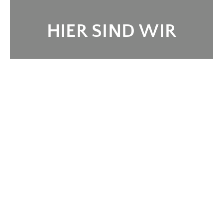
HIER SIND WIR
Sie müssen dem Anzeigen des
Google Service laut DSGVO
zustimmmen
Konfigurationsbox öffnen